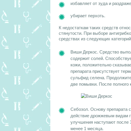
избавляет от зуда и раздраж
убирает перхоть.
К недостаткам таких средств отно
стянутости. При выборе антигрибк
средствах из следующих категорий
Виши Деркос. Средство выпол
содержит солей. Способству
кожи, положительно сказывае
препарата присутствует терм
сульфид селена. Продолжител
две помывки. После полного 
Себозол. Основу препарата 
действие дрожжевым видам г
улучшения наступают после 
менее 1 месяца.