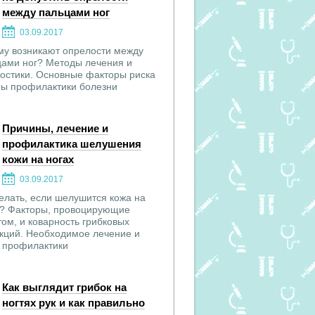
между пальцами ног
03.09.2017
му возникают опрелости между
цами ног? Методы лечения и
остики. Основные факторы риска
ры профилактики болезни
Причины, лечение и
профилактика шелушения
кожи на ногах
03.09.2017
елать, если шелушится кожа на
х? Факторы, провоцирующие
ом, и коварность грибковых
кций. Необходимое лечение и
 профилактики
Как выглядит грибок на
ногтях рук и как правильно