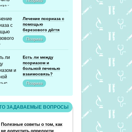
Псориаз
Лечение псориаза с
помощью
березового дёгтя
Псориаз
Есть ли между
псориазом и
больной печенью
взаимосвязь?
Псориаз
ТО ЗАДАВАЕМЫЕ ВОПРОСЫ
Полезные советы о том, как
не допустить опрелости