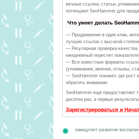
вечные ссылки, статьи, упоминан
потенциал SeoHammer для продв
Что умеет делать SeoHamm
— Продвижение в один клик, инт
лучших ссылок с высокой степен
— Регулярная проверка качества 
ежедневный пересчет показателей
— Все известные форматы ссылок
(упоминания, мнения, отзывы, ста
— SeoHammer покажет, где рост и
обратить внимание.
SeoHammer еще предоставляет 
десятки раз, а первые результат
Зарегистрироваться и Нача
замедляет развитие воспален