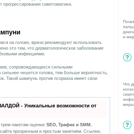
от прогрессирования симптоматики.
Поче
паль
ампуни
диагн
и ме
мся на голове, врачи рекомендуют использовать
ено это тем, что дерматологическое заболевание
ибковыми инфекциями.
чаев, сопровождающихся сильными
сильнее чешется голова, тем больше вероятность,
ок. Такой шампунь против псориаза имеет свои
Что д
нога
симпт
инфе
меры
ВАЛДОЙ - Уникальные возможности от
 трем пакетам оценки:
SEO, Трафик и SMM.
айта прозрачным и простым занятием. Ссылки,