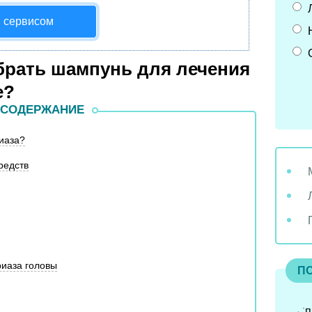
я сервисом
брать шампунь для лечения
е?
СОДЕРЖАНИЕ
иаза?
редств
риаза головы
П