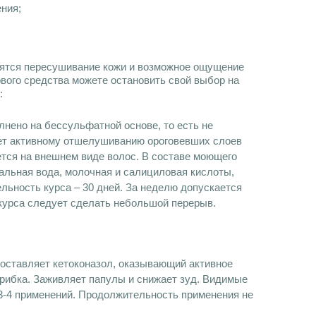
ения;
сятся пересушивание кожи и возможное ощущение
ового средства можете остановить свой выбор на
:
нено на бессульфатной основе, то есть не
ет активному отшелушиванию ороговевших слоев
тся на внешнем виде волос. В составе моющего
альная вода, молочная и салициловая кислоты,
ьность курса – 30 дней. За неделю допускается
курса следует сделать небольшой перерыв.
составляет кетоконазол, оказывающий активное
рибка. Заживляет папулы и снижает зуд. Видимые
3-4 применений. Продолжительность применения не