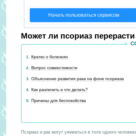
Начать пользоваться сервисом
Может ли псориаз перерасти
С
Кратко о болезнях
1
Вопрос совместимости
2
Объяснение развития рака на фоне псориаза
3
Как различить и что делать?
4
Причины для беспокойства
5
Псориаз и рак могут уживаться в теле одного челове