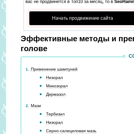
вас не продвинется в Топ10 за месяц, то в
SeoHam
Начать продвижение сайта
Эффективные методы и преп
голове
С
Применение шампуней
1
Низорал
Микозорал
Дермазол
Мази
2
Тербизил
Низорал
Серно-салициловая мазь