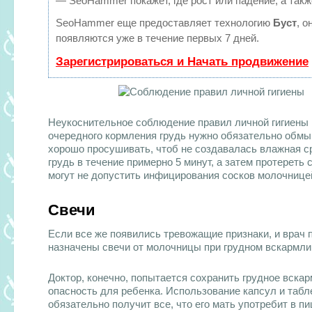
— SeoHammer покажет, где рост или падение, а такж
SeoHammer еще предоставляет технологию
Буст
, о
появляются уже в течение первых 7 дней.
Зарегистрироваться и Начать продвижение
Неукоснительное соблюдение правил личной гигиены в
очередного кормления грудь нужно обязательно обмы
хорошо просушивать, чтоб не создавалась влажная с
грудь в течение примерно 5 минут, а затем протерет
могут не допустить инфицирования сосков молочницей
Свечи
Если все же появились тревожащие признаки, и врач п
назначены свечи от молочницы при грудном вскармли
Доктор, конечно, попытается сохранить грудное вска
опасность для ребенка. Использование капсул и табл
обязательно получит все, что его мать употребит в п