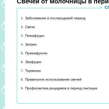
Свечей от молочницы в пери
С
Заболевание в послеродовой период
1
Свечи
2
Пимафуцин
3
Залаин
4
Примафунгин
5
Экофуцин
6
Тержинан
7
Правильное использование свечей
8
Профилактика рецидивов в период лактации
9